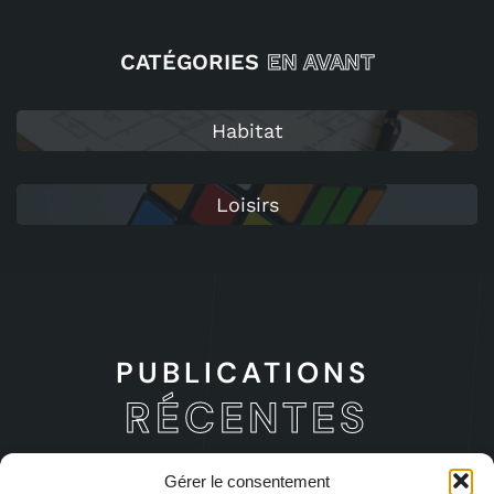
CATÉGORIES
EN AVANT
Habitat
Loisirs
PUBLICATIONS
RÉCENTES
Gérer le consentement
Quel spectacle choisir pour une soirée