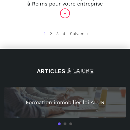
à Reims pour votre entreprise
+
1
2
3
4
Suivant »
ARTICLES
À LA UNE
Quel spectacle choisir pour une soir
privée ?
1
2
3