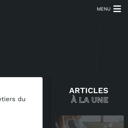
MENU
ARTICLES
À LA UNE
étiers du
uoi les spiritueux