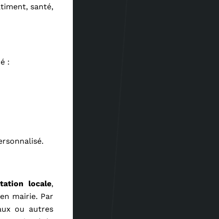
timent, santé,
é :
rsonnalisé.
tation locale
,
en mairie. Par
eaux ou autres