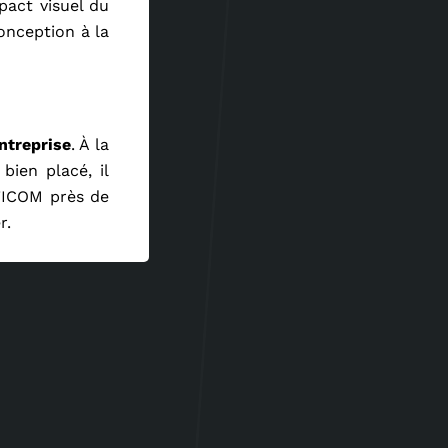
pact visuel du
conception à la
entreprise
. À la
 bien placé, il
NTICOM près de
r.