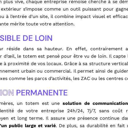
 plus vive, chaque entreprise rémoise cherche à se dé
Pourq
 extérieur s’impose comme un outil puissant pour gagner 
séd
u à l’entrée d’un site, il combine impact visuel et effica
plus
nte mérite toute votre attention.
SIBLE DE LOIN
eur réside dans sa hauteur. En effet, contrairement
 d’œil, le totem est pensé pour être vu de loin. Il capte 
ée à proximité de vos locaux. Grâce à sa structure vertica
onnement urbain ou commercial. Il permet ainsi de guide
es comme les parcs d’activités, les ZAC ou les centres
ION
PERMANENTE
hémères, un totem est une
solution de communicatio
’identité de votre entreprise 24h/24, 7j/7, sans coût 
yen et long terme. Il assure une présence continue da
’un public
large et varié
. De plus, sa durabilité en fait 