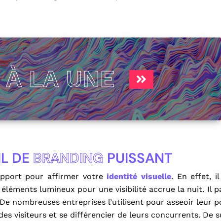
S
À LA UNE
IL DE
BRANDING
PUISSANT
upport pour affirmer votre
identité visuelle
. En effet, i
léments lumineux pour une visibilité accrue la nuit. Il pa
De nombreuses entreprises l’utilisent pour asseoir leur 
es visiteurs et se différencier de leurs concurrents. De su