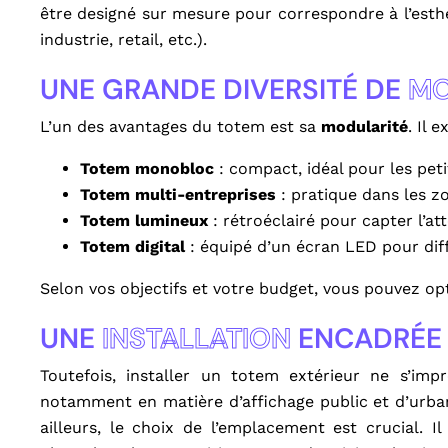
être designé sur mesure pour correspondre à l’esthé
industrie, retail, etc.).
UNE GRANDE DIVERSITÉ DE
MO
L’un des avantages du totem est sa
modularité
. Il 
Totem monobloc
: compact, idéal pour les pet
Totem multi-entreprises
: pratique dans les z
Totem lumineux
: rétroéclairé pour capter l’a
Totem digital
: équipé d’un écran LED pour di
Selon vos objectifs et votre budget, vous pouvez o
UNE
INSTALLATION
ENCADRÉE
Toutefois, installer un totem extérieur ne s’imp
notamment en matière d’affichage public et d’urba
ailleurs, le choix de l’emplacement est crucial. I