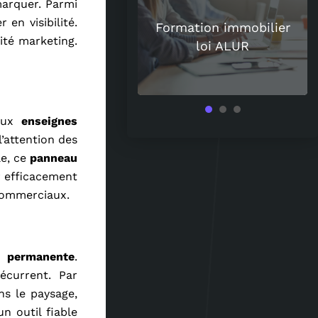
marquer. Parmi
uoi les spiritueux
en visibilité.
uisent de plus en
Formation immobilier
cité marketing.
 les amateurs de
loi ALUR
vin ?
 aux
enseignes
l’attention des
le, ce
panneau
r efficacement
 commerciaux.
n permanente
.
récurrent. Par
ns le paysage,
un outil fiable