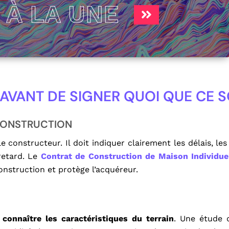
S
À LA UNE
AVANT DE SIGNER QUOI QUE CE S
CONSTRUCTION
e constructeur. Il doit indiquer clairement les délais, le
retard. Le
Contrat de Construction de Maison Individue
nstruction et protège l’acquéreur.
É
 connaître les caractéristiques du terrain
. Une étude 