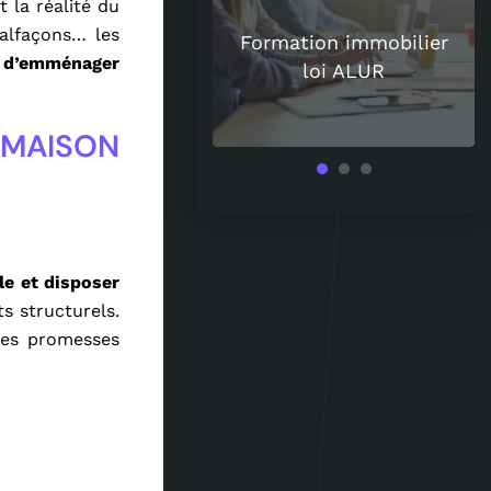
 la réalité du
uoi les spiritueux
alfaçons… les
uisent de plus en
Formation immobilier
t d’emménager
 les amateurs de
loi ALUR
vin ?
 MAISON
le et disposer
s structurels.
 des promesses