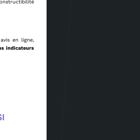
onstructibilité
avis en ligne,
ns indicateurs
I