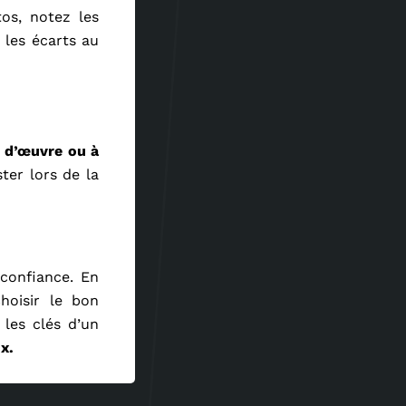
tos, notez les
 les écarts au
e d’œuvre ou à
ter lors de la
confiance. En
hoisir le bon
 les clés d’un
x.