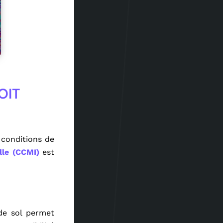
OIT
s conditions de
lle (CCMI)
est
de sol permet