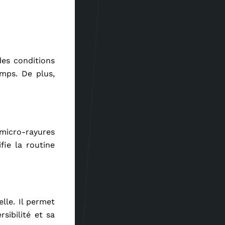
des conditions
emps. De plus,
 micro-rayures
fie la routine
lle. Il permet
sibilité et sa