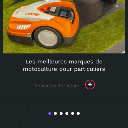
Les meilleures marques de
motoculture pour particuliers
3 minutes de lecture
1
2
3
4
5
6