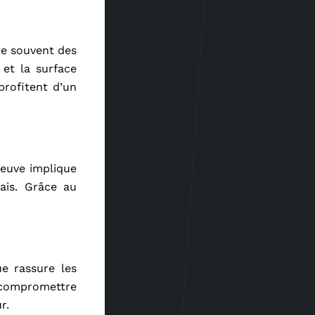
te souvent des
 et la surface
profitent d’un
neuve implique
ais. Grâce au
ue rassure les
s compromettre
r.