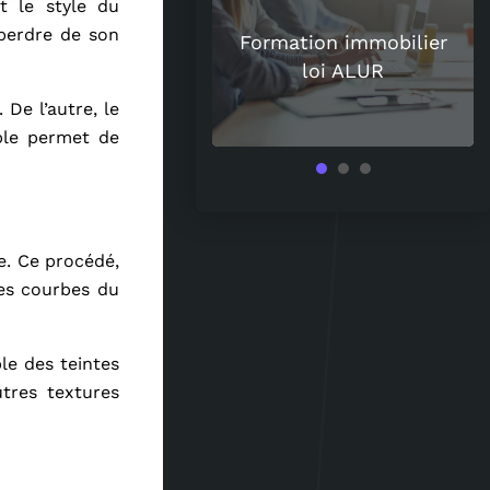
nt le style du
uoi les spiritueux
 perdre de son
uisent de plus en
Formation immobilier
 les amateurs de
loi ALUR
vin ?
 De l’autre, le
ple permet de
e. Ce procédé,
les courbes du
le des teintes
tres textures