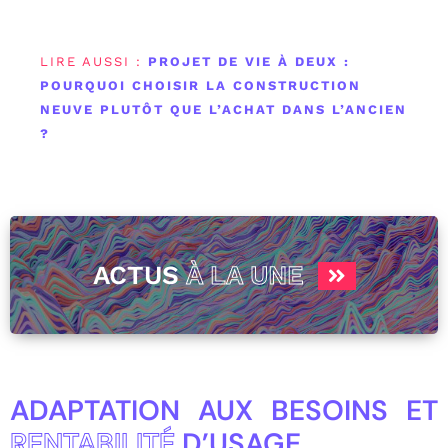
LIRE AUSSI :
PROJET DE VIE À DEUX :
POURQUOI CHOISIR LA CONSTRUCTION
NEUVE PLUTÔT QUE L’ACHAT DANS L’ANCIEN
?
ACTUS
À LA UNE
ADAPTATION AUX BESOINS ET
RENTABILITÉ
D’USAGE