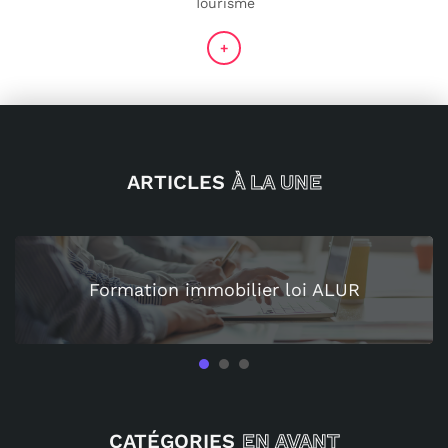
Tourisme
+
ARTICLES
À LA UNE
Quel spectacle choisir pour 
oi ALUR
privée ?
1
2
3
CATÉGORIES
EN AVANT