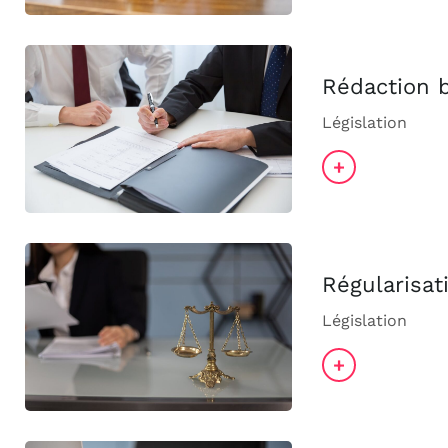
Rédaction b
Législation
+
Régularisat
Législation
+