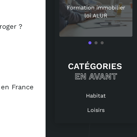
uisent de plus en
Formation immobilier
 les amateurs de
loi ALUR
vin ?
roger ?
CATÉGORIES
EN AVANT
e en France
Habitat
Loisirs