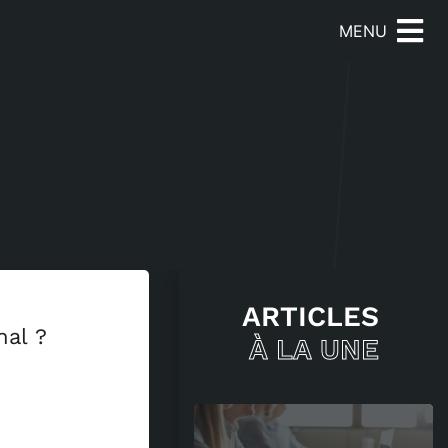
MENU
ARTICLES
nal ?
À LA UNE
uoi les spiritueux