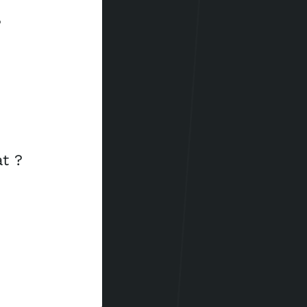
?
at ?