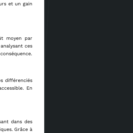
urs et un gain
coût moyen par
 analysant ces
n conséquence.
s différenciés
accessible. En
ssant dans des
iques. Grâce à