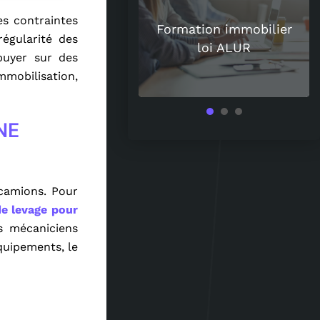
uoi les spiritueux
es contraintes
uisent de plus en
Formation immobilier
régularité des
 les amateurs de
loi ALUR
puyer sur des
vin ?
mmobilisation,
NE
 camions. Pour
e levage pour
es mécaniciens
quipements, le