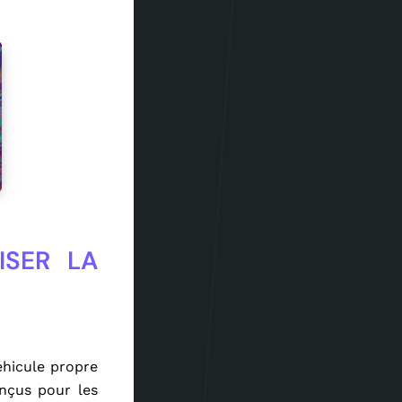
ISER LA
éhicule propre
onçus pour les