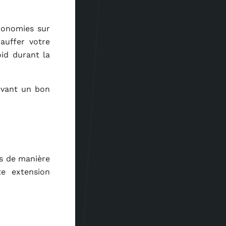
conomies sur
auffer votre
id durant la
rvant un bon
es de manière
te extension