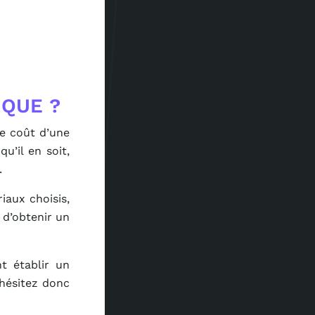
IQUE ?
le coût d’une
’il en soit,
.
iaux choisis,
t d’obtenir un
t établir un
’hésitez donc