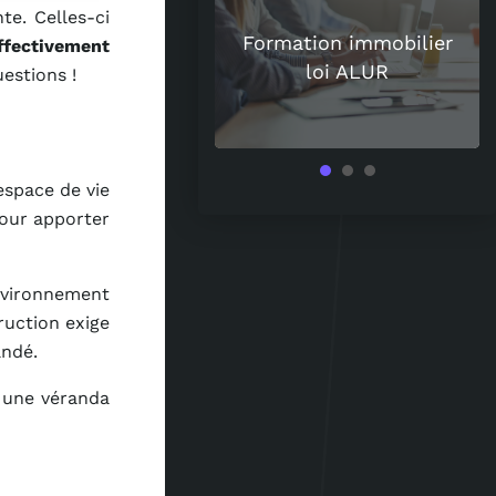
uoi les spiritueux
te. Celles-ci
uisent de plus en
Formation immobilier
ffectivement
 les amateurs de
loi ALUR
estions !
vin ?
espace de vie
pour apporter
nvironnement
truction exige
ndé.
c une véranda