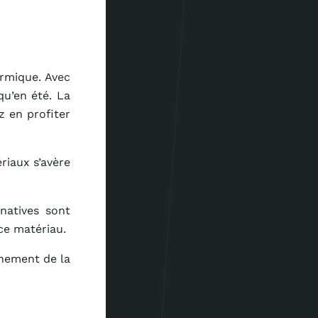
ermique. Avec
qu’en été. La
z en profiter
riaux s’avère
natives sont
ce matériau.
nnement de la