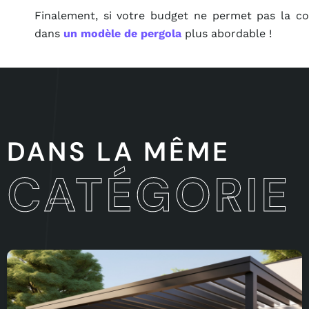
Finalement, si votre budget ne permet pas la con
dans
un modèle de pergola
plus abordable !
DANS LA MÊME
CATÉGORIE