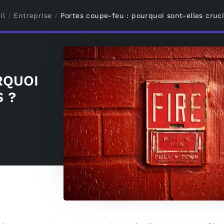
il
/
Entreprise
/
Portes coupe-feu : pourquoi sont-elles cruci
RQUOI
 ?