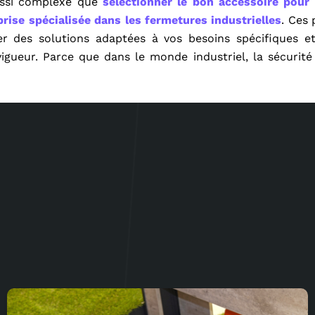
ussi complexe que
sélectionner le bon accessoire pour
prise spécialisée dans les fermetures industrielles
. Ces 
r des solutions adaptées à vos besoins spécifiques et
igueur. Parce que dans le monde industriel, la sécurité