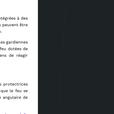
ntégrées à des
s peuvent être
.
les gardiennes
-feu dotées de
ens de réagir
s protectrices
 que le feu se
e angulaire de