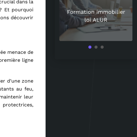
rucial dans la
uoi les spiritueux
 ? Et pourquoi
uisent de plus en
Formation immobilier
lons découvrir
 les amateurs de
loi ALUR
vin ?
umée menace de
première ligne
ger d’une zone
stants au feu,
maintenir leur
protectrices,