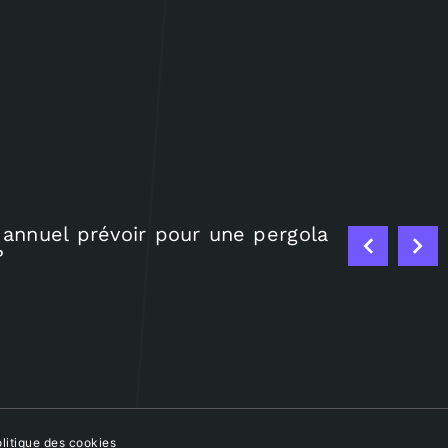
choisir pour une soirée privée ?
bilier loi ALUR
s m
litique des cookies