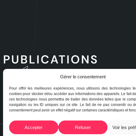
PUBLICATIONS
RÉCENTES
Gérer le consentement
Pour offrir les meilleures expériences, nous utilisons des technologies te
cookies pour stocker et/ou accéder aux informations des appareils. Le fait d
ces technologies nous permettra de traiter des données telles que le com
navigation ou les ID uniques sur ce site. Le fait de ne pas consentir ou de
consentement peut avoir un effet négatif sur certaines caractéristiques et fonc
Accepter
Refuser
Voir les pré
© PUBLICATION 