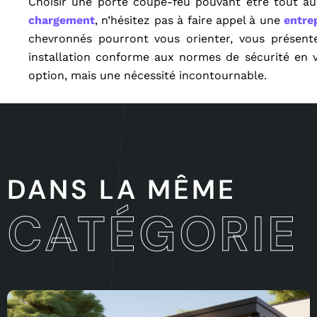
Choisir une porte coupe-feu pouvant être tout a
chargement
, n’hésitez pas à faire appel à une
entre
chevronnés pourront vous orienter, vous présente
installation conforme aux normes de sécurité en v
option, mais une nécessité incontournable.
DANS LA MÊME
CATÉGORIE