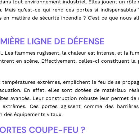
ans tout environnement industriel. Elles jouent un rôle c
Pourq
ns. Mais qu’est-ce qui rend ces portes si indispensables
séd
 en matière de sécurité incendie ? C’est ce que nous al
plus
MIÈRE LIGNE DE DÉFENSE
l. Les flammes rugissent, la chaleur est intense, et la f
ntrent en scène. Effectivement, celles-ci constituent la 
x températures extrêmes, empêchent le feu de se propa
acuation. En effet, elles sont dotées de matériaux rési
es avancés. Leur construction robuste leur permet de 
s extrêmes. Ces portes agissent comme des barrières 
on des équipements vitaux.
ORTES COUPE-FEU ?